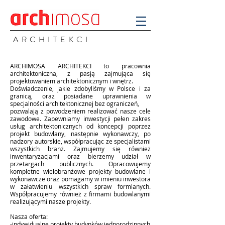
A R C H I T E K C I
ARCHIMOSA ARCHITEKCI
to pracownia
architektoniczna, z pasją zajmująca się
projektowaniem architektonicznym i wnętrz.
Doświadczenie, jakie zdobyliśmy w Polsce i za
granicą, oraz posiadane uprawnienia w
specjalności architektonicznej bez ograniczeń,
pozwalają z powodzeniem realizować nasze cele
zawodowe. Zapewniamy inwestycji pełen zakres
usług architektonicznych od koncepcji poprzez
projekt budowlany, następnie wykonawczy, po
nadzory autorskie, współpracując ze specjalistami
wszystkich branż. Zajmujemy się również
inwentaryzacjami oraz bierzemy udział w
przetargach publicznych. Opracowujemy
kompletne wielobranżowe projekty budowlane i
wykonawcze oraz pomagamy w imieniu inwestora
w załatwieniu wszystkich spraw formlanych.
Współpracujemy również z firmami budowlanymi
realizującymi nasze projekty.
Nasza oferta:
-indywidualne projekty budynków jednorodzinnych