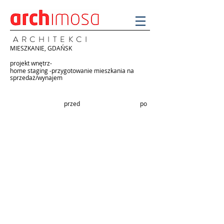
A R C H I T E K C I
MIESZKANIE, GDAŃSK
projekt wnętrz-
home staging -przygotowanie mieszkania na
sprzedaż/wynajem
przed
po