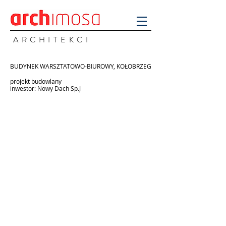
A R C H I T E K C I
BUDYNEK WARSZTATOWO-BIUROWY, KOŁOBRZEG
projekt budowlany
inwestor: Nowy Dach Sp.J