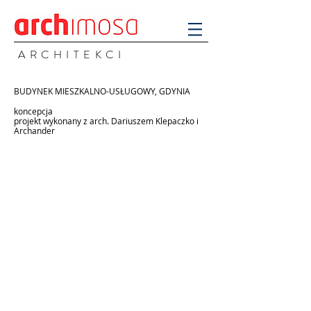
A R C H I T E K C I
BUDYNEK MIESZKALNO-USŁUGOWY, GDYNIA
koncepcja
projekt wykonany z arch. Dariuszem Klepaczko i
Archander